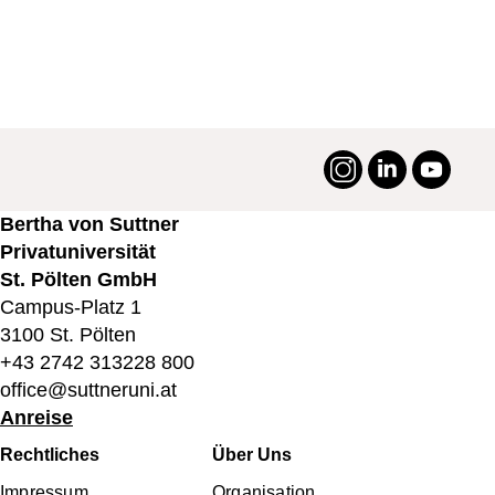
Instagram
LinkedIn
YouTu
#suttneruni
Bertha von Suttner
Privatuniversität
St. Pölten GmbH
Campus-Platz 1
3100 St. Pölten
+43 2742 313228 800
office@suttneruni.at
Anreise
Fußbereichsmenü
Rechtliches
Über Uns
Impressum
Organisation