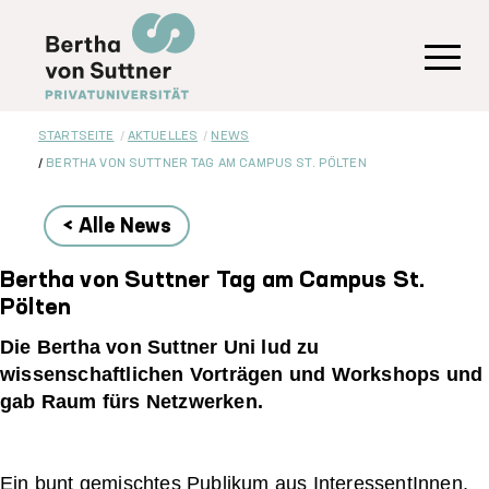
Direkt
zum
Inhalt
Toggl
STARTSEITE
AKTUELLES
NEWS
BERTHA VON SUTTNER TAG AM CAMPUS ST. PÖLTEN
< Alle News
Bertha von Suttner Tag am Campus St.
Pölten
Die Bertha von Suttner Uni lud zu
wissenschaftlichen Vorträgen und Workshops und
gab Raum fürs Netzwerken.
Ein bunt gemischtes Publikum aus InteressentInnen,