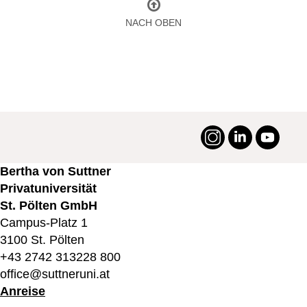
NACH OBEN
Instagram
LinkedIn
YouTu
#suttneruni
Bertha von Suttner
Privatuniversität
St. Pölten GmbH
Campus-Platz 1
3100 St. Pölten
+43 2742 313228 800
office@suttneruni.at
Anreise