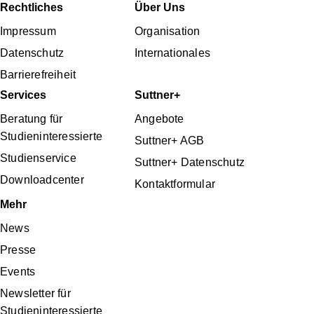
Fußbereichsmenü
Rechtliches
Über Uns
Impressum
Organisation
Datenschutz
Internationales
Barrierefreiheit
Services
Suttner+
Beratung für
Angebote
Studieninteressierte
Suttner+ AGB
Studienservice
Suttner+ Datenschutz
Downloadcenter
Kontaktformular
Mehr
News
Presse
Events
Newsletter für
Studieninteressierte