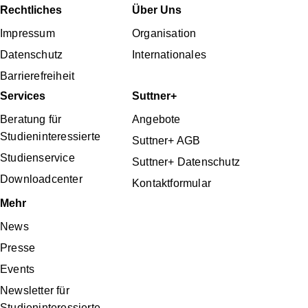
Fußbereichsmenü
Rechtliches
Über Uns
Impressum
Organisation
Datenschutz
Internationales
Barrierefreiheit
Services
Suttner+
Beratung für
Angebote
Studieninteressierte
Suttner+ AGB
Studienservice
Suttner+ Datenschutz
Downloadcenter
Kontaktformular
Mehr
News
Presse
Events
Newsletter für
Studieninteressierte