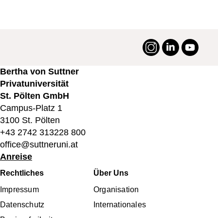
Instagram
LinkedIn
YouTu
#suttneruni
Bertha von Suttner
Privatuniversität
St. Pölten GmbH
Campus-Platz 1
3100 St. Pölten
+43 2742 313228 800
office@suttneruni.at
Anreise
Fußbereichsmenü
Rechtliches
Über Uns
Impressum
Organisation
Datenschutz
Internationales