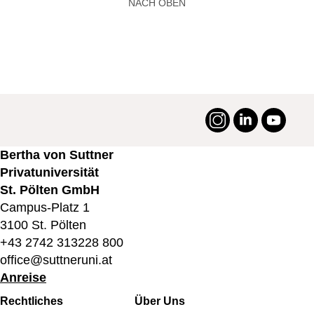
NACH OBEN
Instagram
LinkedIn
YouTu
#suttneruni
Bertha von Suttner
Privatuniversität
St. Pölten GmbH
Campus-Platz 1
3100 St. Pölten
+43 2742 313228 800
office@suttneruni.at
Anreise
Fußbereichsmenü
Rechtliches
Über Uns