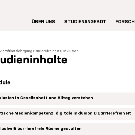
Hauptnavigation
ÜBER UNS
STUDIENANGEBOT
FORSCH
Zertifikatslehrgang Barrierefreiheit & Inklusion
udieninhalte
dule
klusion in Gesellschaft und Alltag verstehen
itische Medienkompetenz, digitale Inklusion & Barrierefreiheit
klusive & barrierefreie Räume gestalten