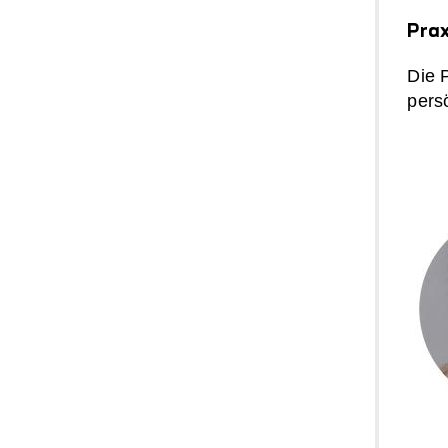
Prax
Die 
pers