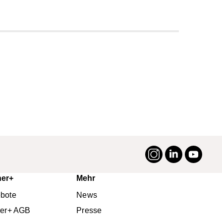
Instagram
LinkedIn
YouTu
#suttneruni
ner+
Mehr
bote
News
ner+ AGB
Presse