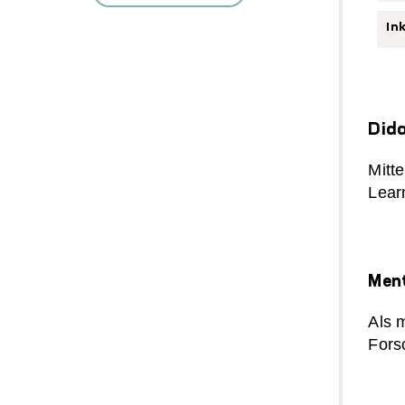
In
Dida
Mitt
Lear
Men
Als 
Fors