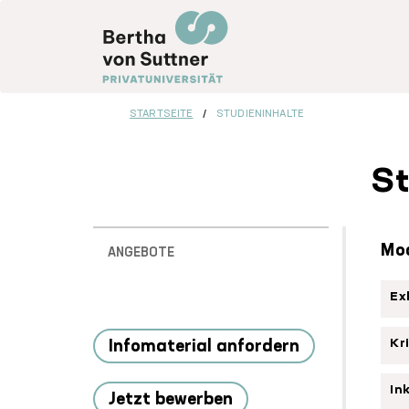
Direkt
zum
Inhalt
STARTSEITE
STUDIENINHALTE
St
Sidebar
Mo
ANGEBOTE
Menu
Ex
Kr
Infomaterial anfordern
In
Jetzt bewerben