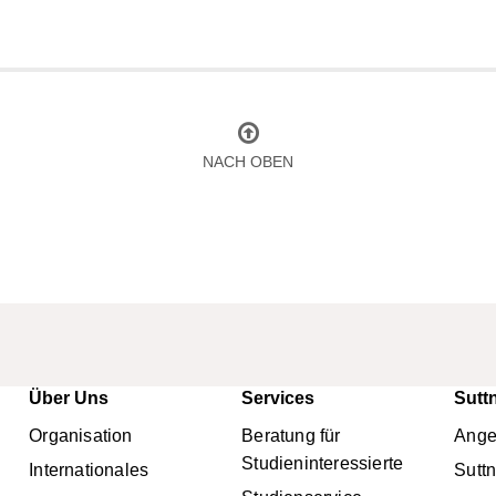
NACH OBEN
Über Uns
Services
Sutt
nü
Organisation
Beratung für
Ange
Studieninteressierte
Internationales
Sutt