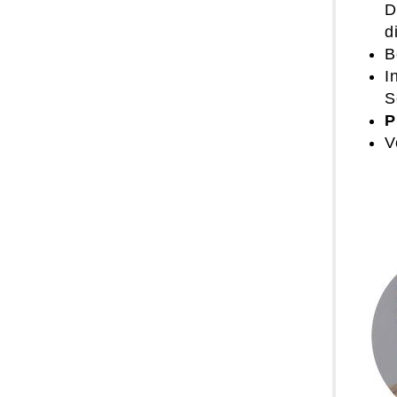
D
d
B
I
S
P
V