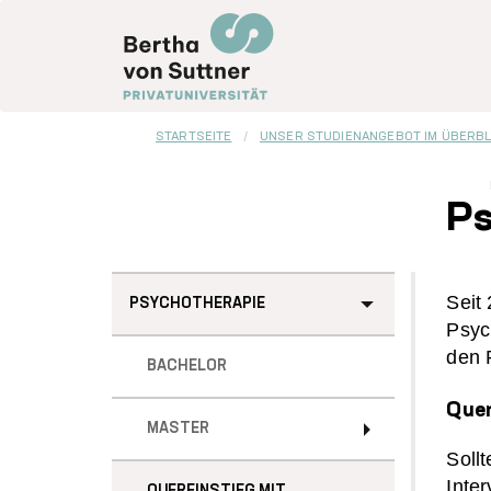
Direkt
zum
Inhalt
STARTSEITE
UNSER STUDIENANGEBOT IM ÜBERBL
Ps
Sidebar
Seit 
PSYCHOTHERAPIE
Menu
Psyc
den 
BACHELOR
Quer
MASTER
Soll
Inte