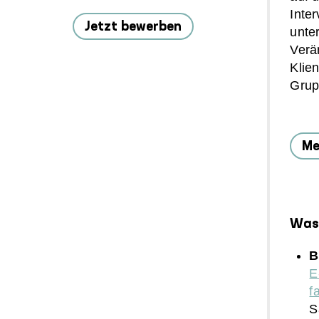
Inter
Jetzt bewerben
unte
Verä
Klien
Grup
Me
Was 
B
E
f
S