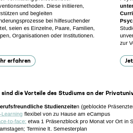
ventionsmethoden. Diese initiieren,
unte
rstützen und begleiten
Curr
nderungsprozesse bei hilfesuchender
Psyc
tel, seien es Einzelne, Paare, Familien,
Studi
pen, Organisationen oder Institutionen.
unver
zur 
hr erfahren
Je
sind die Vorteile des Studiums an der Privatuni
erufsfreundliche Studienzeite
n
(geblockte Präsenzte
-Learning
flexibel von zu Hause am eCampus
ace-to-face:
etwa 1 Präsenzblock pro Monat vor Ort in S
amstagen; Termine lt. Semesterplan