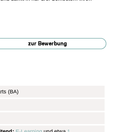
zur Bewerbung
rts (BA)
itend:
E-Learning
und etwa
1