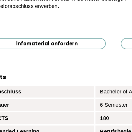
elorabschluss erwerben.
Infomaterial anfordern
ts
bschluss
Bachelor of A
auer
6 Semester
CTS
180
ended Learning
Berufsbegle