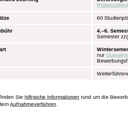
Präsenzbloc
ätze
60 Studienpl
ebühr
4.–6. Semest
Semester zzg
art
Wintersemes
nur
Quereins
Bewerbungsfr
Weiterführen
 finden Sie
hilfreiche Informationen
rund um die Bewerb
 dem
Aufnahmeverfahren
.