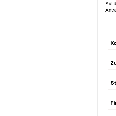
Sie 
Antr
Ka
Z
St
Fi