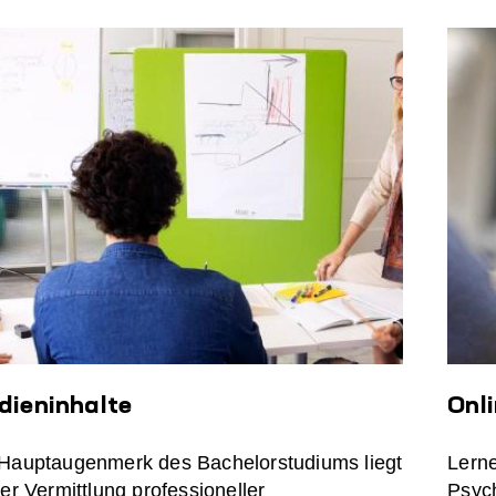
dieninhalte
Onl
Hauptaugenmerk des Bachelorstudiums liegt
Lern
er Vermittlung professioneller
Psyc