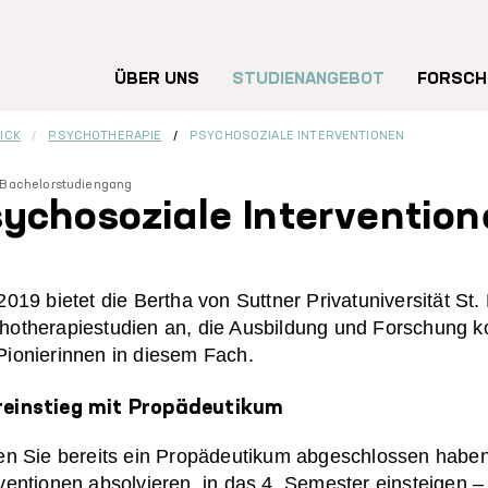
Hauptnavigation
ÜBER UNS
STUDIENANGEBOT
FORSCH
ICK
PSYCHOTHERAPIE
PSYCHOSOZIALE INTERVENTIONEN
Bachelorstudiengang
ychosoziale Interventio
2019 bietet die Bertha von Suttner Privatuniversität St
hotherapiestudien an, die Ausbildung und Forschung k
Pionierinnen in diesem Fach.
einstieg mit Propädeutikum
ten Sie bereits ein Propädeutikum abgeschlossen habe
rventionen absolvieren, in das 4. Semester einsteigen –