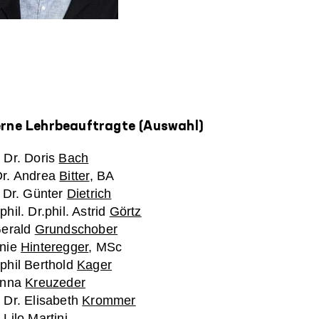
rne Lehrbeauftragte (Auswahl)
 Dr. Doris
Bach
r. Andrea
Bitter
, BA
. Dr. Günter
Dietrich
hil. Dr.phil. Astrid
Görtz
Gerald
Grundschober
nie
Hinteregger
, MSc
phil Berthold
Kager
Anna
Kreuzeder
 Dr. Elisabeth
Krommer
 Lilo
Martini