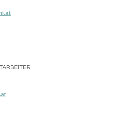
i.at
TARBEITER
.at