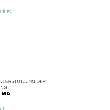
ni.at
UNTERSTÜTZUNG DER
UNG
r, MA
at