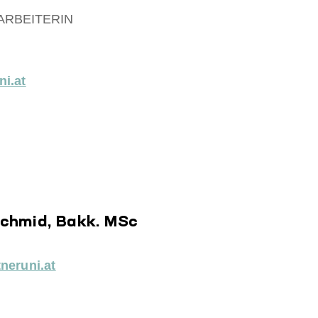
ARBEITERIN
i.at
Schmid, Bakk. MSc
neruni.at