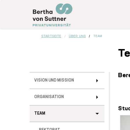
Direkt
zum
Inhalt
STARTSEITE
ÜBER UNS
TEAM
T
Sidebar
Ber
VISION UND MISSION
Menu
ORGANISATION
Stud
TEAM