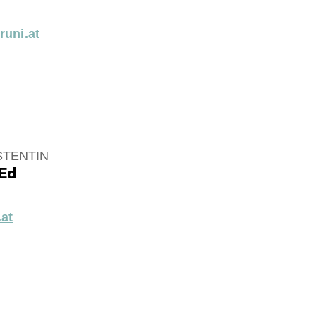
runi.at
TENTIN
BEd
at