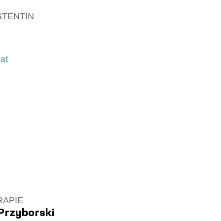
TENTIN
at
APIE
 Przyborski