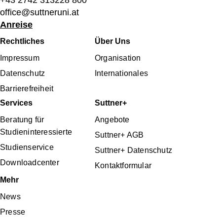
+43 2742 313228 800
office@suttneruni.at
Anreise
Fußbereichsmenü
Rechtliches
Über Uns
Impressum
Organisation
Datenschutz
Internationales
Barrierefreiheit
Services
Suttner+
Beratung für
Angebote
Studieninteressierte
Suttner+ AGB
Studienservice
Suttner+ Datenschutz
Downloadcenter
Kontaktformular
Mehr
News
Presse