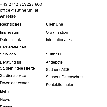
+43 2742 313228 800
office@suttneruni.at
Anreise
Fußbereichsmenü
Rechtliches
Über Uns
Impressum
Organisation
Datenschutz
Internationales
Barrierefreiheit
Services
Suttner+
Beratung für
Angebote
Studieninteressierte
Suttner+ AGB
Studienservice
Suttner+ Datenschutz
Downloadcenter
Kontaktformular
Mehr
News
Presse