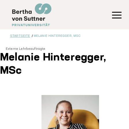
Direkt
zum
Inhalt
Toggl
STARTSEITE
MELANIE HINTEREGGER, MSC
Externe Lehrbeauftragte
Melanie Hinteregger,
MSc