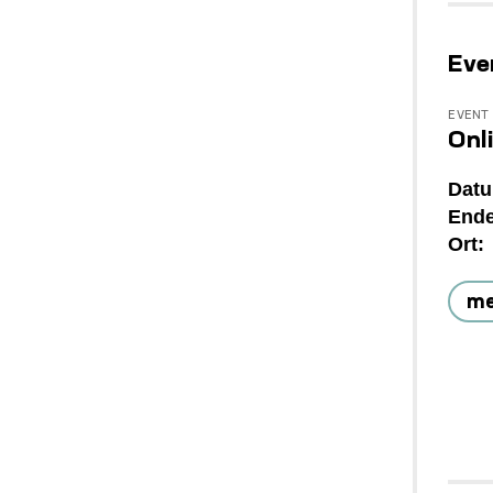
Eve
EVENT
Onl
Dat
End
Ort
me