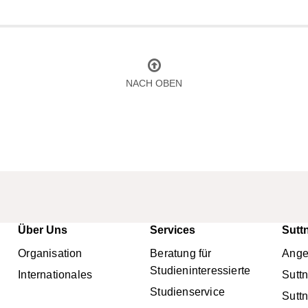
NACH OBEN
Über Uns
Services
Sutt
nü
Organisation
Beratung für
Ange
Studieninteressierte
Internationales
Sutt
Studienservice
Sutt