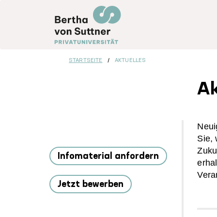
Direkt
zum
Inhalt
STARTSEITE
AKTUELLES
Ak
Sidebar
Neui
Sie,
Menu
Zuku
Infomaterial anfordern
erha
Vera
Jetzt bewerben