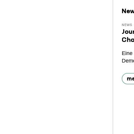
Ne
NEWS
Jou
Ch
Eine
Demo
me