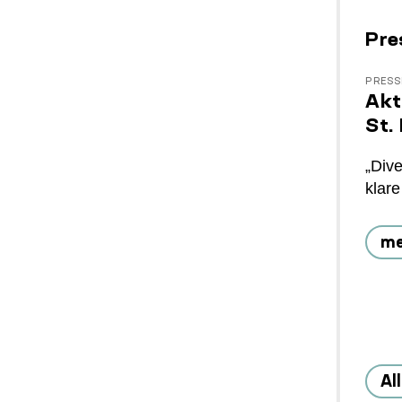
Pre
PRESS
Akt
St.
„Dive
klare
me
Al