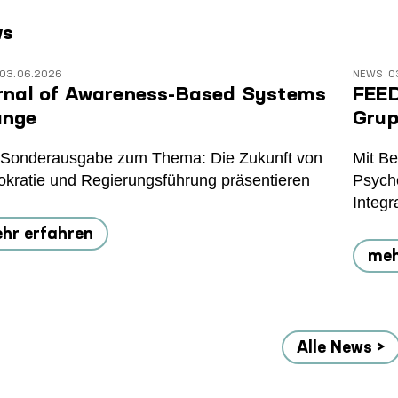
ws
03.06.2026
NEWS
0
rnal of Awareness-Based Systems
FEED
ange
Grup
 Sonderausgabe zum Thema: Die Zukunft von
Mit Be
kratie und Regierungsführung präsentieren
Psycho
Integr
hr erfahren
meh
Alle News >