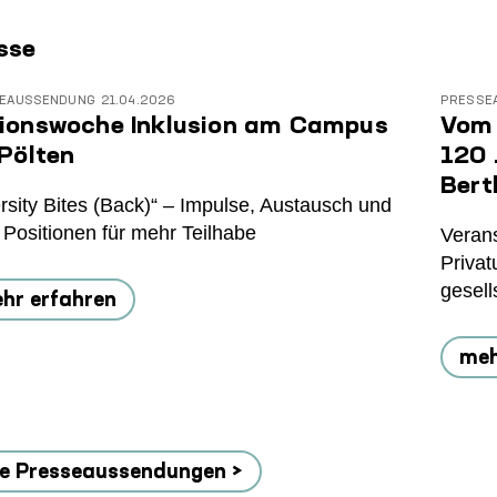
sse
EAUSSENDUNG
21.04.2026
PRESSE
ionswoche Inklusion am Campus
Vom 
 Pölten
120 
Bert
rsity Bites (Back)“ – Impulse, Austausch und
 Positionen für mehr Teilhabe
Verans
Privat
gesell
hr erfahren
meh
le Presseaussendungen >