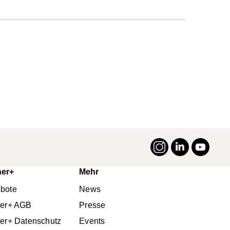
Instagram
LinkedIn
YouTu
#suttneruni
ner+
Mehr
bote
News
ner+ AGB
Presse
ner+ Datenschutz
Events