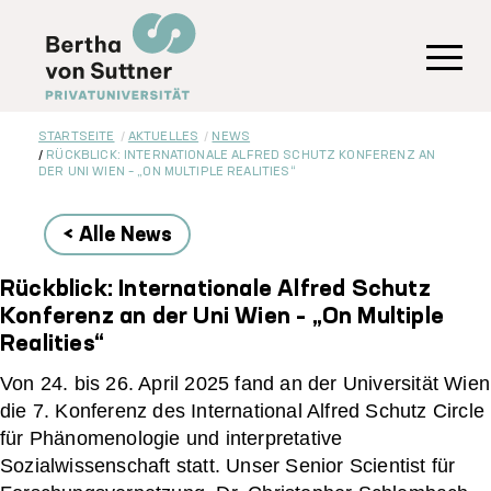
Direkt
zum
Inhalt
Toggl
STARTSEITE
AKTUELLES
NEWS
RÜCKBLICK: INTERNATIONALE ALFRED SCHUTZ KONFERENZ AN
DER UNI WIEN – „ON MULTIPLE REALITIES“
< Alle News
Rückblick: Internationale Alfred Schutz
Konferenz an der Uni Wien – „On Multiple
Realities“
Von 24. bis 26. April 2025 fand an der Universität Wien
die 7. Konferenz des International Alfred Schutz Circle
für Phänomenologie und interpretative
Sozialwissenschaft statt. Unser Senior Scientist für