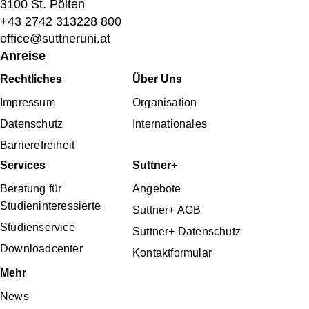
3100 St. Pölten
+43 2742 313228 800
office@suttneruni.at
Anreise
Fußbereichsmenü
Rechtliches
Über Uns
Impressum
Organisation
Datenschutz
Internationales
Barrierefreiheit
Services
Suttner+
Beratung für
Angebote
Studieninteressierte
Suttner+ AGB
Studienservice
Suttner+ Datenschutz
Downloadcenter
Kontaktformular
Mehr
News