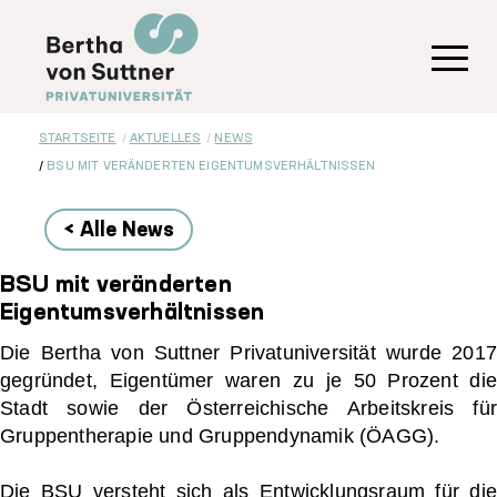
Direkt
zum
Inhalt
Toggl
STARTSEITE
AKTUELLES
NEWS
BSU MIT VERÄNDERTEN EIGENTUMSVERHÄLTNISSEN
< Alle News
BSU mit veränderten
Eigentumsverhältnissen
Die Bertha von Suttner Privatuniversität wurde 2017
gegründet, Eigentümer waren zu je 50 Prozent die
Stadt sowie der Österreichische Arbeitskreis für
Gruppentherapie und Gruppendynamik (ÖAGG).
Die BSU versteht sich als Entwicklungsraum für die