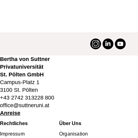
Instagram
LinkedIn
YouTu
#suttneruni
Bertha von Suttner
Privatuniversität
St. Pölten GmbH
Campus-Platz 1
3100 St. Pölten
+43 2742 313228 800
office@suttneruni.at
Anreise
Fußbereichsmenü
Rechtliches
Über Uns
Impressum
Organisation