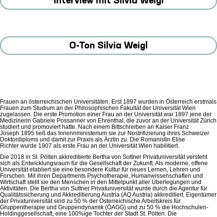
Interview mit Silvia Weigl
O-Ton Silvia Weigl
Frauen an österreichischen Universitäten: Erst 1897 wurden in Österreich erstmals
Frauen zum Studium an der Philosophischen Fakultät der Universität Wien
zugelassen. Die erste Promotion einer Frau an der Universität war 1897 jene der
Medizinerin Gabriele Possanner von Ehrenthal, die zuvor an der Universität Zürich
studiert und promoviert hatte. Nach einem Bittschreiben an Kaiser Franz
Joseph 1895 ließ das Innennministerium sie zur Nostrifizierung ihres Schweizer
Doktordiploms und damit zur Praxis als Ärztin zu. Die Romanistin Elise
Richter wurde 1907 als erste Frau an der Universität Wien habilitiert.
Die 2018 in St. Pölten akkreditierte Bertha von Suttner Privatuniversität versteht
sich als Entwicklungsraum für die Gesellschaft der Zukunft. Als moderne, offene
Universität etabliert sie eine besondere Kultur für neues Lernen, Lehren und
Forschen. Mit ihren Departments Psychotherapie, Humanwissenschaften und
Wirtschaft stellt sie den Menschen in den Mittelpunkt aller Überlegungen und
Aktivitäten. Die Bertha von Suttner Privatuniversität wurde durch die Agentur für
Qualitätssicherung und Akkreditierung Austria (AQ Austria) akkreditiert. Eigentümer
der Privatuniversität sind zu 50 % der Österreichische Arbeitskreis für
Gruppentherapie und Gruppendynamik (ÖAGG) und zu 50 % die Hochschulen-
Holdinggesellschaft, eine 100%ige Tochter der Stadt St. Pölten. Die