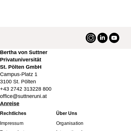
Instagram
LinkedIn
YouTu
#suttneruni
Bertha von Suttner
Privatuniversität
St. Pölten GmbH
Campus-Platz 1
3100 St. Pölten
+43 2742 313228 800
office@suttneruni.at
Anreise
Fußbereichsmenü
Rechtliches
Über Uns
Impressum
Organisation