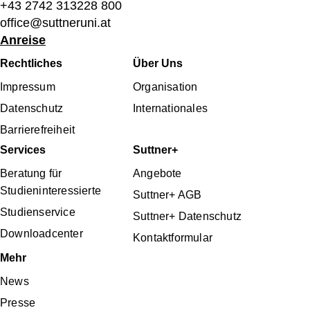
+43 2742 313228 800
office@suttneruni.at
Anreise
Fußbereichsmenü
Rechtliches
Über Uns
Impressum
Organisation
Datenschutz
Internationales
Barrierefreiheit
Services
Suttner+
Beratung für
Angebote
Studieninteressierte
Suttner+ AGB
Studienservice
Suttner+ Datenschutz
Downloadcenter
Kontaktformular
Mehr
News
Presse