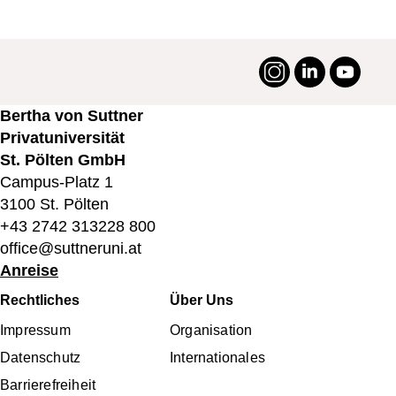
Instagram
LinkedIn
YouTu
#suttneruni
Bertha von Suttner
Privatuniversität
St. Pölten GmbH
Campus-Platz 1
3100 St. Pölten
+43 2742 313228 800
office@suttneruni.at
Anreise
Fußbereichsmenü
Rechtliches
Über Uns
Impressum
Organisation
Datenschutz
Internationales
Barrierefreiheit