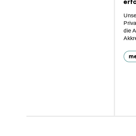
erf
Unse
Priva
die 
Akkre
me
Sei