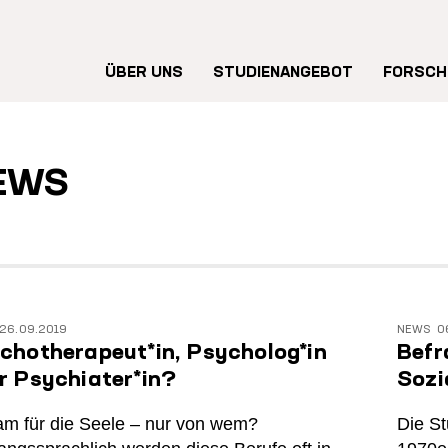
Hauptnavigation
ÜBER UNS
STUDIENANGEBOT
FORSCH
EWS
26.09.2019
NEWS
0
chotherapeut*in, Psycholog*in
Befr
r Psychiater*in?
Sozi
am für die Seele – nur von wem?
Die St