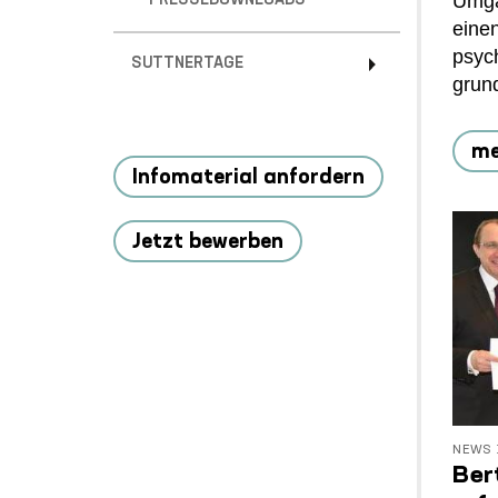
Umga
PRESSEDOWNLOADS
eine
psyc
SUTTNERTAGE
grun
me
Infomaterial anfordern
Jetzt bewerben
NEWS
Ber