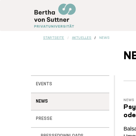
Direkt
zum
Inhalt
STARTSEITE
AKTUELLES
NEWS
N
Sidebar
EVENTS
Menu
NEWS
NEWS
Psy
ode
PRESSE
Bals