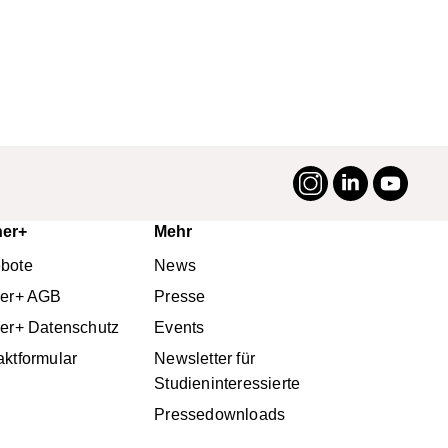
Instagram
LinkedIn
YouTu
#suttneruni
ner+
Mehr
bote
News
ner+ AGB
Presse
ner+ Datenschutz
Events
aktformular
Newsletter für
Studieninteressierte
Pressedownloads