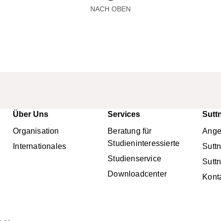
NACH OBEN
Über Uns
Services
Sutt
nü
Organisation
Beratung für
Ange
Studieninteressierte
Internationales
Sutt
Studienservice
Sutt
Downloadcenter
Kont