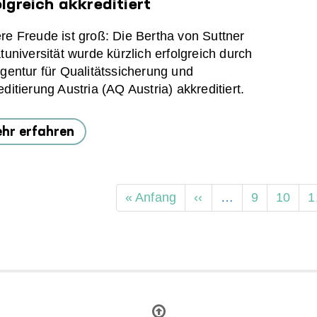
olgreich akkreditiert
re Freude ist groß: Die Bertha von Suttner
tuniversität wurde kürzlich erfolgreich durch
Agentur für Qualitätssicherung und
ditierung Austria (AQ Austria) akkreditiert.
hr erfahren
tennummerierung
Erste
« Anfang
Vorherige
‹‹
…
Page
9
Page
10
P
1
Seite
Seite