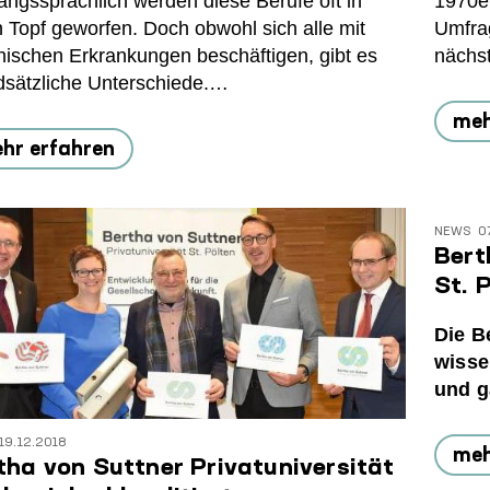
ngssprachlich werden diese Berufe oft in
1970er
n Topf geworfen. Doch obwohl sich alle mit
Umfrag
hischen Erkrankungen beschäftigen, gibt es
nächst
dsätzliche Unterschiede.…
meh
hr erfahren
NEWS
0
Bert
St. 
Die B
wisse
und g
19.12.2018
meh
tha von Suttner Privatuniversität