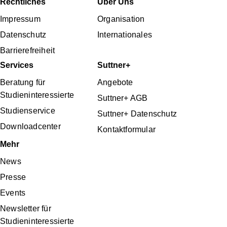
Fußbereichsmenü
Rechtliches
Über Uns
Impressum
Organisation
Datenschutz
Internationales
Barrierefreiheit
Services
Suttner+
Beratung für
Angebote
Studieninteressierte
Suttner+ AGB
Studienservice
Suttner+ Datenschutz
Downloadcenter
Kontaktformular
Mehr
News
Presse
Events
Newsletter für
Studieninteressierte