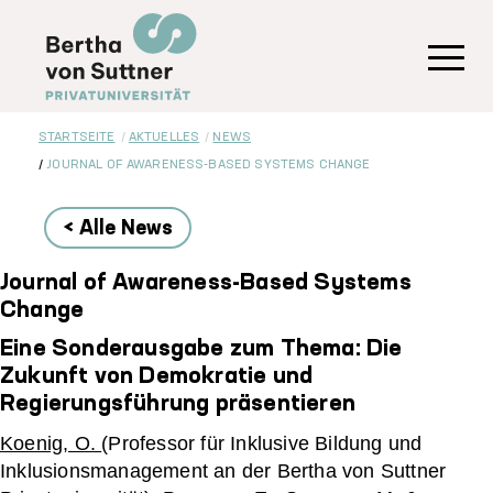
Direkt
zum
Inhalt
Toggl
STARTSEITE
AKTUELLES
NEWS
JOURNAL OF AWARENESS-BASED SYSTEMS CHANGE
< Alle News
Journal of Awareness-Based Systems
Change
Eine Sonderausgabe zum Thema: Die
Zukunft von Demokratie und
Regierungsführung präsentieren
Koenig, O.
(Professor für Inklusive Bildung und
Inklusionsmanagement an der Bertha von Suttner