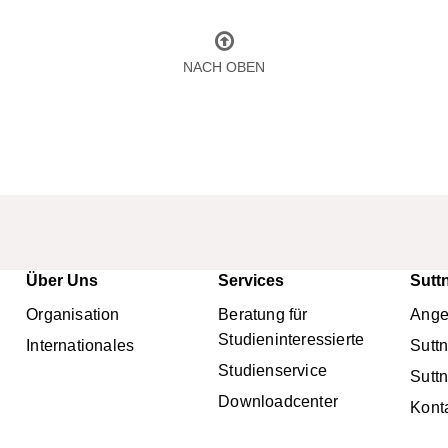
NACH OBEN
Über Uns
Services
Sutt
nü
Organisation
Beratung für
Ange
Studieninteressierte
Internationales
Sutt
Studienservice
Sutt
Downloadcenter
Kont