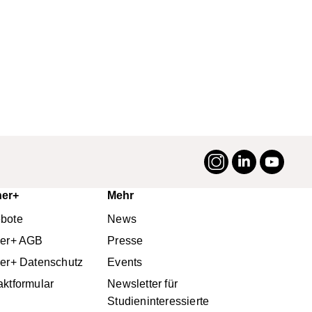
Instagram
LinkedIn
YouTu
#suttneruni
ner+
Mehr
bote
News
ner+ AGB
Presse
ner+ Datenschutz
Events
aktformular
Newsletter für
Studieninteressierte