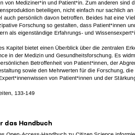
en von Mediziner*in und Patient*in. Zum anderen sind di
ensproduktion beteiligen, nicht einfach nur sachlich an
l auch persönlich davon betroffen. Beides hat eine Viel
izipative Forschung so gestalten, dass Patient*innen u
ern als eigenständige Erfahrungs- und Wissensexpert
es Kapitel bietet einen Überblick über die zentralen E
nce in der Medizin und Gesundheitsforschung. Es widm
persönlichen Betroffenheit von Patient*innen, der Ab
estaltung sowie den Mehrwerten für die Forschung, die
Expert*innenwissen von Patient*innen und der Stärku
eiten, 133-149
r das Handbuch
es Open-Access-Handbuch zu Citizen Science informie