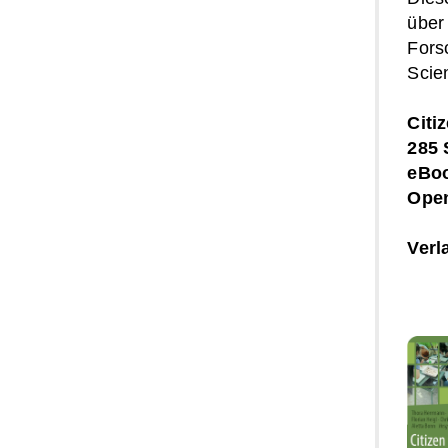
über
Fors
Scie
Citi
285 
eBoo
Ope
Verl