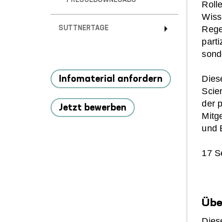
PRESSEDOWNLOADS
Roll
Wiss
Rege
SUTTNERTAGE
part
sond
Dies
Infomaterial anfordern
Scie
der 
Jetzt bewerben
Mitg
und 
17 S
Übe
Dies