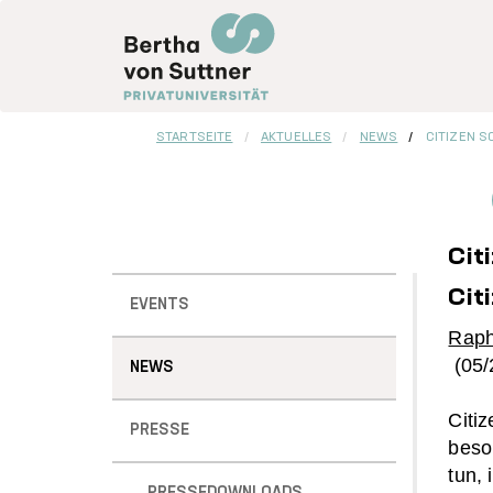
Direkt
zum
Inhalt
STARTSEITE
AKTUELLES
NEWS
CITIZEN S
Cit
Sidebar
Cit
EVENTS
Menu
Raph
(05/
NEWS
Citi
PRESSE
beso
tun,