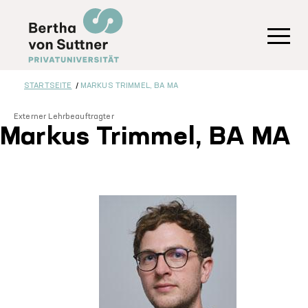
Direkt
zum
Inhalt
Toggl
STARTSEITE
MARKUS TRIMMEL, BA MA
Externer Lehrbeauftragter
Markus Trimmel, BA MA