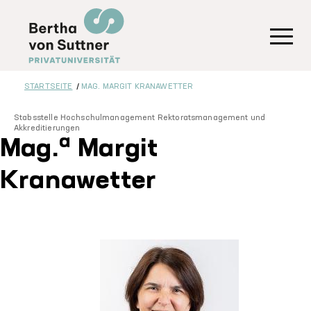
Direkt
zum
Inhalt
Toggl
STARTSEITE
MAG. MARGIT KRANAWETTER
Stabsstelle Hochschulmanagement Rektoratsmanagement und
Akkreditierungen
a
Mag.
Margit
Kranawetter