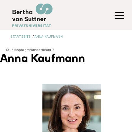
Direkt
zum
Inhalt
Toggl
STARTSEITE
ANNA KAUFMANN
Studienprogrammassistentin
Anna Kaufmann