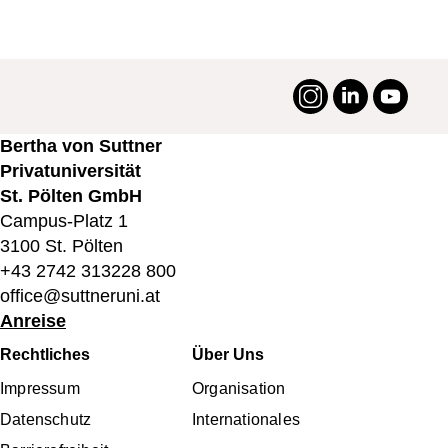
Instagram
LinkedIn
YouTu
#suttneruni
Bertha von Suttner
Privatuniversität
St. Pölten GmbH
Campus-Platz 1
3100 St. Pölten
+43 2742 313228 800
office@suttneruni.at
Anreise
Fußbereichsmenü
Rechtliches
Über Uns
Impressum
Organisation
Datenschutz
Internationales