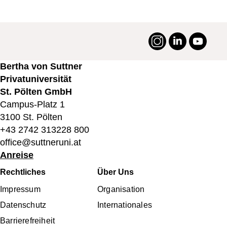
Instagram
LinkedIn
YouTu
#suttneruni
Bertha von Suttner
Privatuniversität
St. Pölten GmbH
Campus-Platz 1
3100 St. Pölten
+43 2742 313228 800
office@suttneruni.at
Anreise
Fußbereichsmenü
Rechtliches
Über Uns
Impressum
Organisation
Datenschutz
Internationales
Barrierefreiheit