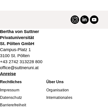
Instagram
LinkedIn
YouTu
#suttneruni
Bertha von Suttner
Privatuniversität
St. Pölten GmbH
Campus-Platz 1
3100 St. Pölten
+43 2742 313228 800
office@suttneruni.at
Anreise
Fußbereichsmenü
Rechtliches
Über Uns
Impressum
Organisation
Datenschutz
Internationales
Barrierefreiheit