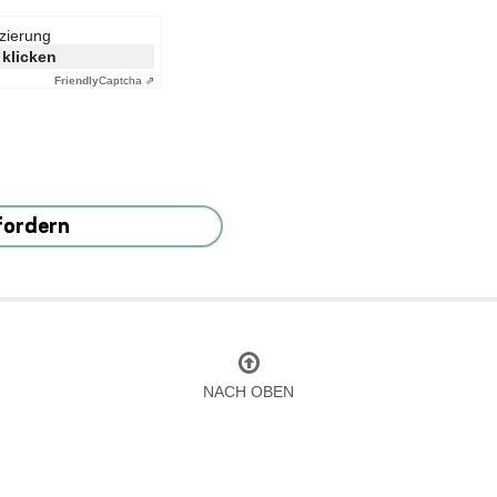
izierung
 klicken
Friendly
Captcha ⇗
fordern
NACH OBEN