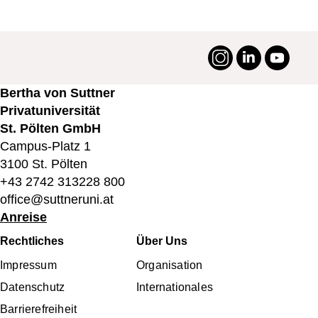
Instagram
LinkedIn
YouTu
#suttneruni
Bertha von Suttner
Privatuniversität
St. Pölten GmbH
Campus-Platz 1
3100 St. Pölten
+43 2742 313228 800
office@suttneruni.at
Anreise
Fußbereichsmenü
Rechtliches
Über Uns
Impressum
Organisation
Datenschutz
Internationales
Barrierefreiheit