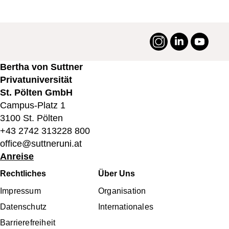
Instagram
LinkedIn
YouTu
#suttneruni
Bertha von Suttner
Privatuniversität
St. Pölten GmbH
Campus-Platz 1
3100 St. Pölten
+43 2742 313228 800
office@suttneruni.at
Anreise
Fußbereichsmenü
Rechtliches
Über Uns
Impressum
Organisation
Datenschutz
Internationales
Barrierefreiheit