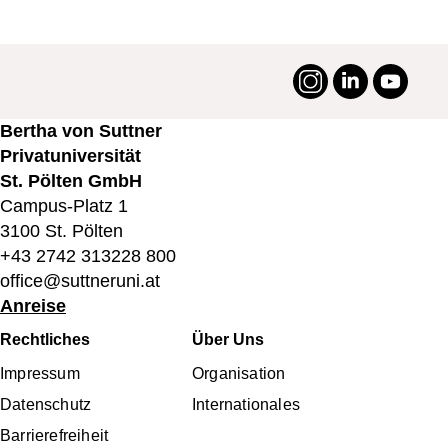
Instagram
LinkedIn
YouTu
#suttneruni
Bertha von Suttner
Privatuniversität
St. Pölten GmbH
Campus-Platz 1
3100 St. Pölten
+43 2742 313228 800
office@suttneruni.at
Anreise
Fußbereichsmenü
Rechtliches
Über Uns
Impressum
Organisation
Datenschutz
Internationales
Barrierefreiheit