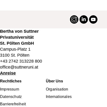
Instagram
LinkedIn
YouTu
#suttneruni
Bertha von Suttner
Privatuniversität
St. Pölten GmbH
Campus-Platz 1
3100 St. Pölten
+43 2742 313228 800
office@suttneruni.at
Anreise
Fußbereichsmenü
Rechtliches
Über Uns
Impressum
Organisation
Datenschutz
Internationales
Barrierefreiheit