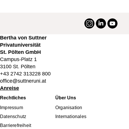
Instagram
LinkedIn
YouTu
#suttneruni
Bertha von Suttner
Privatuniversität
St. Pölten GmbH
Campus-Platz 1
3100 St. Pölten
+43 2742 313228 800
office@suttneruni.at
Anreise
Fußbereichsmenü
Rechtliches
Über Uns
Impressum
Organisation
Datenschutz
Internationales
Barrierefreiheit