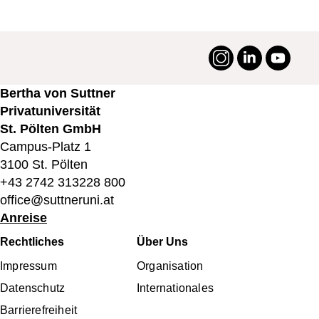
Instagram
LinkedIn
YouTu
#suttneruni
Bertha von Suttner
Privatuniversität
St. Pölten GmbH
Campus-Platz 1
3100 St. Pölten
+43 2742 313228 800
office@suttneruni.at
Anreise
Fußbereichsmenü
Rechtliches
Über Uns
Impressum
Organisation
Datenschutz
Internationales
Barrierefreiheit