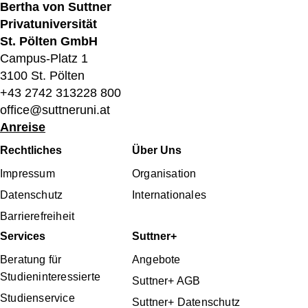
Bertha von Suttner
Privatuniversität
St. Pölten GmbH
Campus-Platz 1
3100 St. Pölten
+43 2742 313228 800
office@suttneruni.at
Anreise
Fußbereichsmenü
Rechtliches
Über Uns
Impressum
Organisation
Datenschutz
Internationales
Barrierefreiheit
Services
Suttner+
Beratung für
Angebote
Studieninteressierte
Suttner+ AGB
Studienservice
Suttner+ Datenschutz