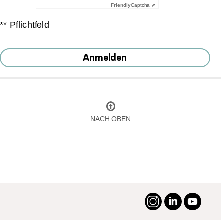
Friendly
Captcha ⇗
** Pflichtfeld
Anmelden
NACH OBEN
Instagram
LinkedIn
YouTu
#suttneruni